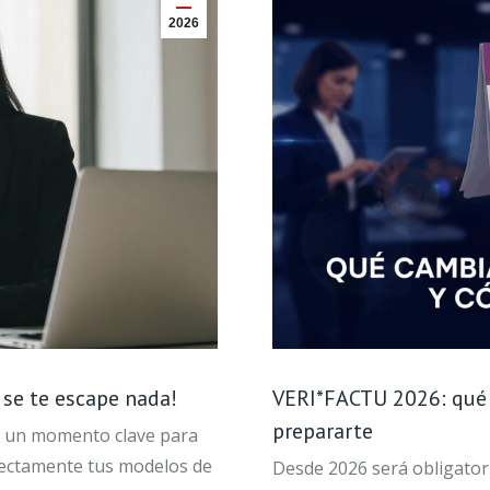
2026
o se te escape nada!
VERI*FACTU 2026: qué 
prepararte
re, un momento clave para
ectamente tus modelos de
Desde 2026 será obligator