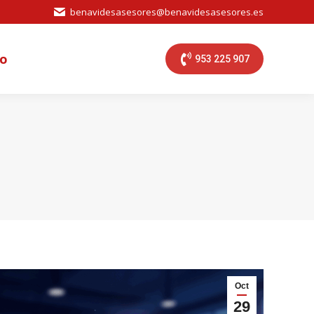
benavidesasesores@benavidesasesores.es
o
953 225 907
Oct
29