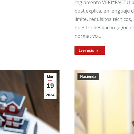
reglamento VERI*FACTU pa
post explica, en lenguaje 
límite, requisitos técnico
nuestro despacho. ¿Qué e
normativo…
Leer más
Hacienda
Mar
19
2024