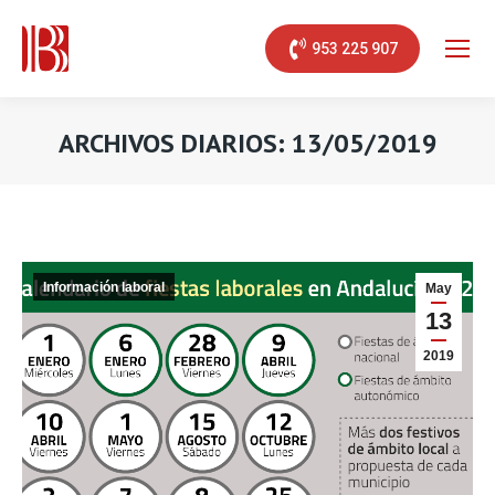
953 225 907
ARCHIVOS DIARIOS:
13/05/2019
Estás aquí:
Información laboral
May
13
2019